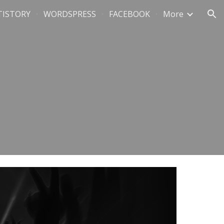
TISTORY
WORDSPRESS
FACEBOOK
More
ion