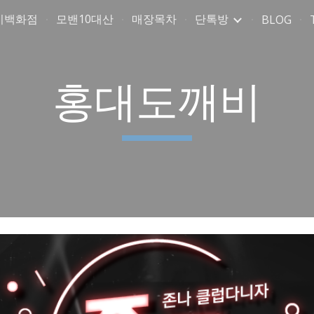
미백화점
모밴10대산
매장목차
단톡방
BLOG
ip to main content
Skip to navigat
홍대도깨비