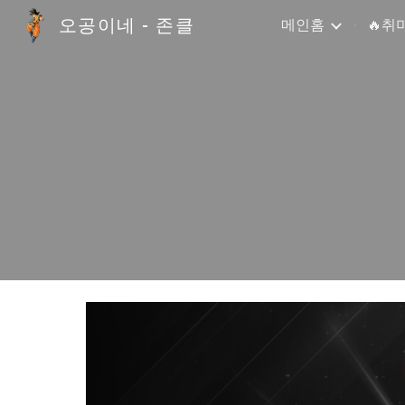
오공이네 - 존클
메인홈
🔥취
Sk