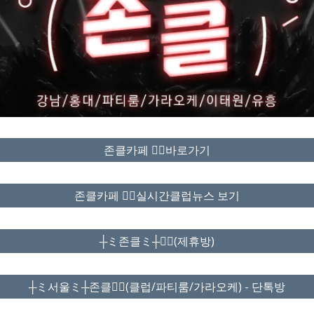
존클카페 ❤️‍🔥바로가기
존클카페 ❤️‍🔥실시간클럽뉴스 보기
┼ミ존클ミ┼❤️‍🔥(제휴방)
┼ミ서울ミ┼존클❤️‍🔥(클럽/파티룸/가라오케) - 단톡방