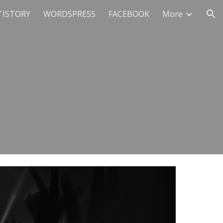
TISTORY
WORDSPRESS
FACEBOOK
More
ion