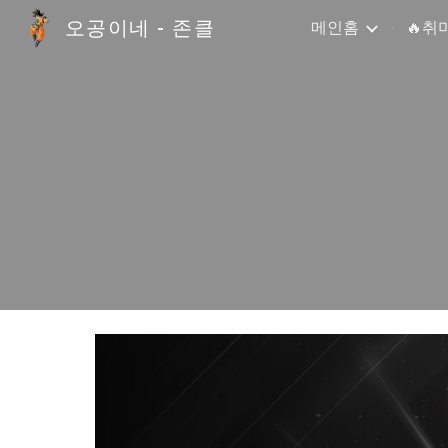
오공이네 - 존클
메인홈
🔥취
Sk