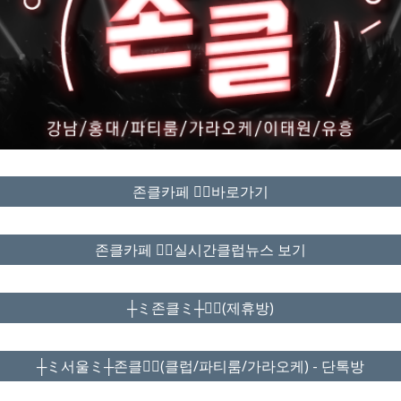
존클카페 ❤️‍🔥바로가기
존클카페 ❤️‍🔥실시간클럽뉴스 보기
┼ミ존클ミ┼❤️‍🔥(제휴방)
┼ミ서울ミ┼존클❤️‍🔥(클럽/파티룸/가라오케) - 단톡방