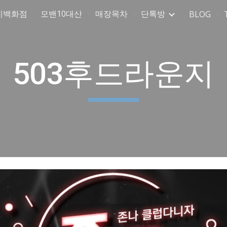
미백화점
모밴10대산
매장목차
단톡방
BLOG
ip to main content
Skip to navigat
503후드라운지