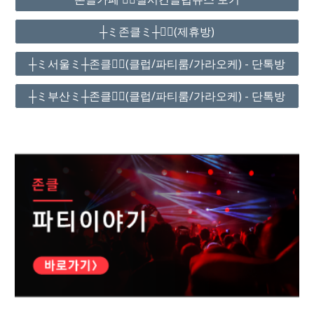
┼ミ존클ミ┼❤️‍🔥(제휴방)
┼ミ서울ミ┼존클❤️‍🔥(클럽/파티룸/가라오케) - 단톡방
┼ミ부산ミ┼존클❤️‍🔥(클럽/파티룸/가라오케) - 단톡방