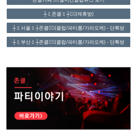
┼ミ존클ミ┼❤️‍🔥(제휴방)
┼ミ서울ミ┼존클❤️‍🔥(클럽/파티룸/가라오케) - 단톡방
┼ミ부산ミ┼존클❤️‍🔥(클럽/파티룸/가라오케) - 단톡방