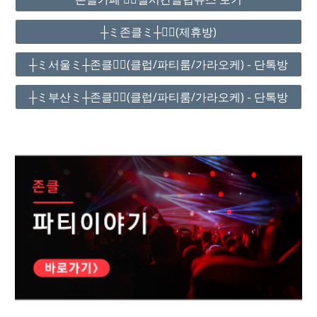
┼ミ존클ミ┼❤️‍🔥(제휴방)
┼ミ서울ミ┼존클❤️‍🔥(클럽/파티룸/가라오케) - 단톡방
┼ミ부산ミ┼존클❤️‍🔥(클럽/파티룸/가라오케) - 단톡방