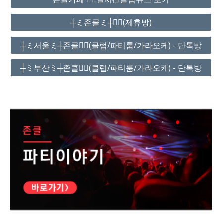
┼ミ존클ミ┼❤️‍🔥(제휴방)
┼ミ서울ミ┼존클❤️‍🔥(클럽/파티룸/가라오케) - 단톡방
┼ミ부산ミ┼존클❤️‍🔥(클럽/파티룸/가라오케) - 단톡방