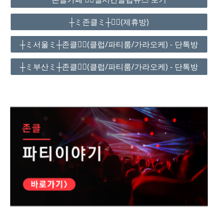
┼ミ존클ミ┼❤️‍🔥(제휴방)
┼ミ서울ミ┼존클❤️‍🔥(클럽/파티룸/가라오케) - 단톡방
┼ミ부산ミ┼존클❤️‍🔥(클럽/파티룸/가라오케) - 단톡방