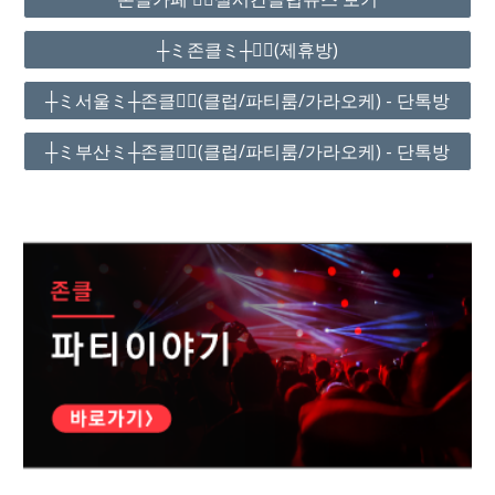
┼ミ존클ミ┼❤️‍🔥(제휴방)
┼ミ서울ミ┼존클❤️‍🔥(클럽/파티룸/가라오케) - 단톡방
┼ミ부산ミ┼존클❤️‍🔥(클럽/파티룸/가라오케) - 단톡방