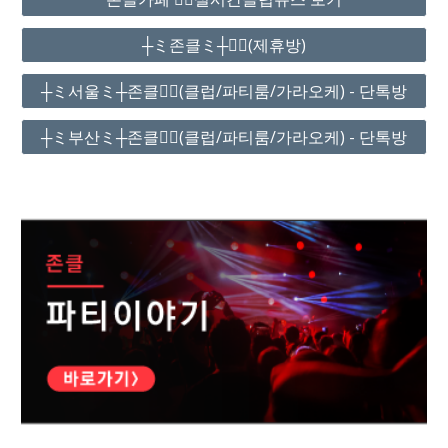
┼ミ존클ミ┼❤️‍🔥(제휴방)
┼ミ서울ミ┼존클❤️‍🔥(클럽/파티룸/가라오케) - 단톡방
┼ミ부산ミ┼존클❤️‍🔥(클럽/파티룸/가라오케) - 단톡방