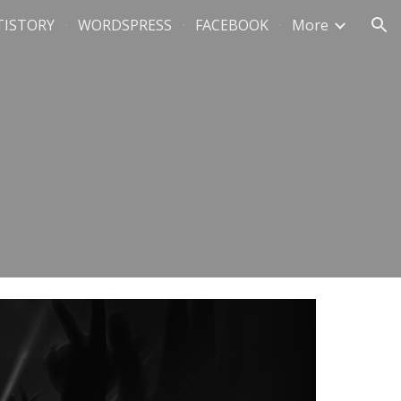
TISTORY
WORDSPRESS
FACEBOOK
More
ion