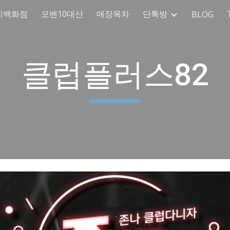
미백화점
모밴10대산
매장목차
단톡방
BLOG
ip to main content
Skip to navigat
클럽플러스82