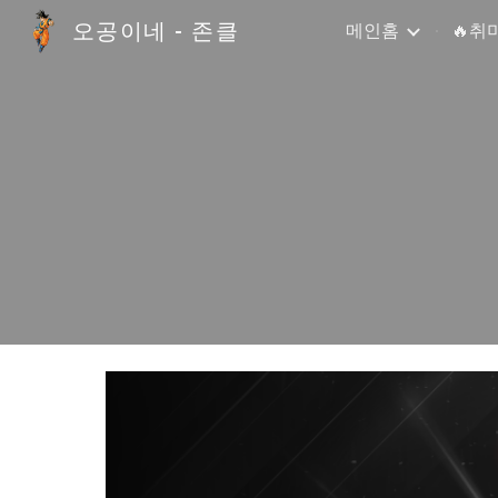
오공이네 - 존클
메인홈
🔥취
Sk