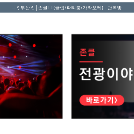
┼ミ부산ミ┼존클❤️‍🔥(클럽/파티룸/가라오케) - 단톡방