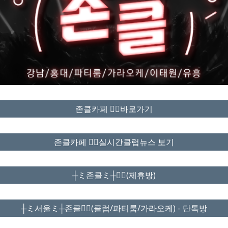
존클카페 ❤️‍🔥바로가기
존클카페 ❤️‍🔥실시간클럽뉴스 보기
┼ミ존클ミ┼❤️‍🔥(제휴방)
┼ミ서울ミ┼존클❤️‍🔥(클럽/파티룸/가라오케) - 단톡방