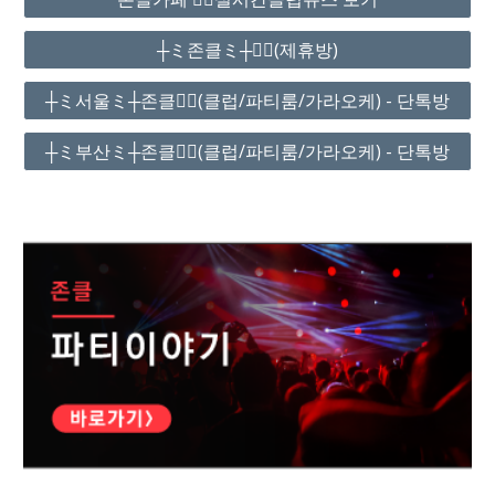
┼ミ존클ミ┼❤️‍🔥(제휴방)
┼ミ서울ミ┼존클❤️‍🔥(클럽/파티룸/가라오케) - 단톡방
┼ミ부산ミ┼존클❤️‍🔥(클럽/파티룸/가라오케) - 단톡방