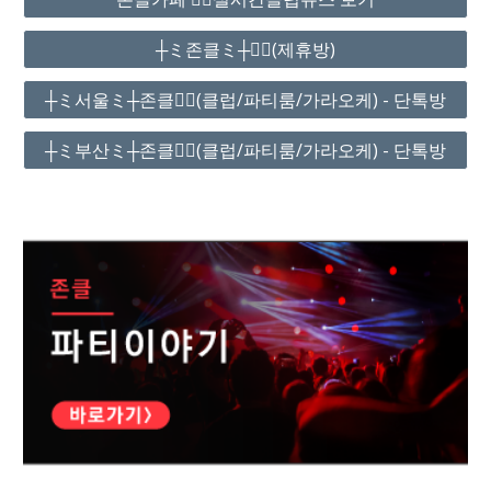
┼ミ존클ミ┼❤️‍🔥(제휴방)
┼ミ서울ミ┼존클❤️‍🔥(클럽/파티룸/가라오케) - 단톡방
┼ミ부산ミ┼존클❤️‍🔥(클럽/파티룸/가라오케) - 단톡방