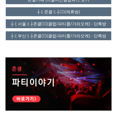
┼ミ존클ミ┼❤️‍🔥(제휴방)
┼ミ서울ミ┼존클❤️‍🔥(클럽/파티룸/가라오케) - 단톡방
┼ミ부산ミ┼존클❤️‍🔥(클럽/파티룸/가라오케) - 단톡방