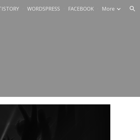
TISTORY
WORDSPRESS
FACEBOOK
More
ion