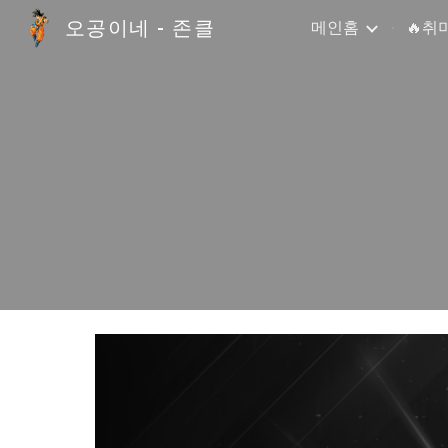
오공이네 - 존클
메인홈
🔥취
Sk