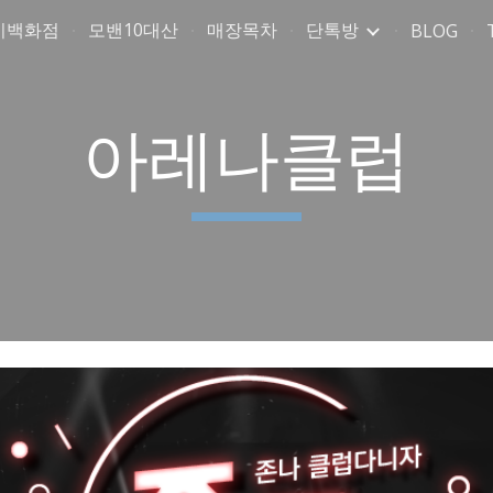
미백화점
모밴10대산
매장목차
단톡방
BLOG
ip to main content
Skip to navigat
아레나클럽