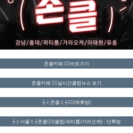
존클카페 ❤️‍🔥바로가기
존클카페 ❤️‍🔥실시간클럽뉴스 보기
┼ミ존클ミ┼❤️‍🔥(제휴방)
┼ミ서울ミ┼존클❤️‍🔥(클럽/파티룸/가라오케) - 단톡방