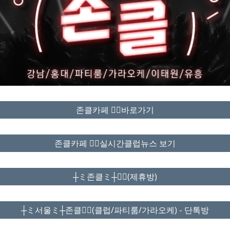
존클카페 ❤️‍🔥바로가기
존클카페 ❤️‍🔥실시간클럽뉴스 보기
┼ミ존클ミ┼❤️‍🔥(제휴방)
┼ミ서울ミ┼존클❤️‍🔥(클럽/파티룸/가라오케) - 단톡방