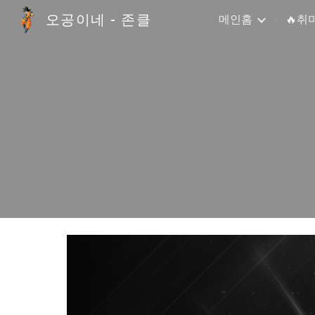
오공이네 - 존클
메인홈
🔥취
Sk