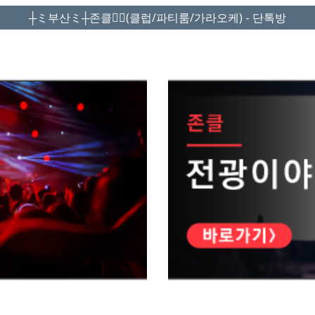
┼ミ부산ミ┼존클❤️‍🔥(클럽/파티룸/가라오케) - 단톡방