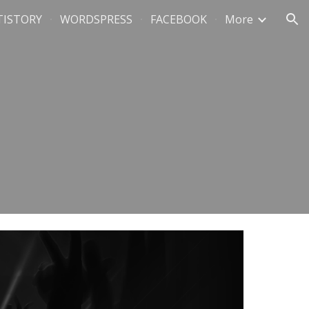
TISTORY
WORDSPRESS
FACEBOOK
More
ion