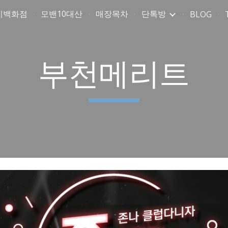
미백화점
모밴10대산
매장목차
단톡방
BLOG
ip to main content
Skip to navigat
부천메리트