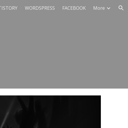
TISTORY
WORDSPRESS
FACEBOOK
More
ion