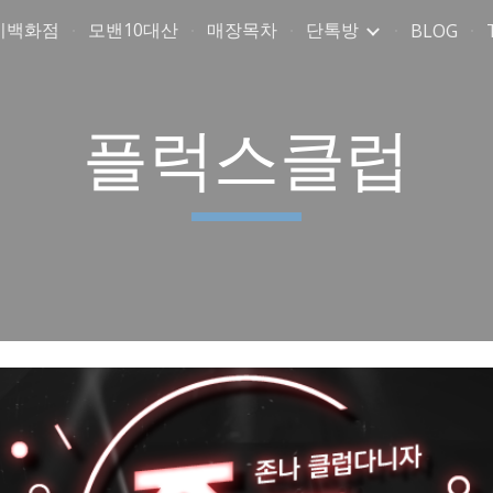
미백화점
모밴10대산
매장목차
단톡방
BLOG
ip to main content
Skip to navigat
플럭스클럽