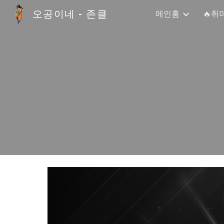
오공이네 - 존클
메인홈
🔥취
Sk