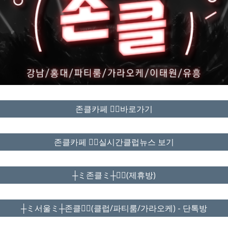
존클카페 ❤️‍🔥바로가기
존클카페 ❤️‍🔥실시간클럽뉴스 보기
┼ミ존클ミ┼❤️‍🔥(제휴방)
┼ミ서울ミ┼존클❤️‍🔥(클럽/파티룸/가라오케) - 단톡방