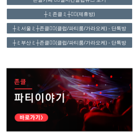
┼ミ존클ミ┼❤️‍🔥(제휴방)
┼ミ서울ミ┼존클❤️‍🔥(클럽/파티룸/가라오케) - 단톡방
┼ミ부산ミ┼존클❤️‍🔥(클럽/파티룸/가라오케) - 단톡방