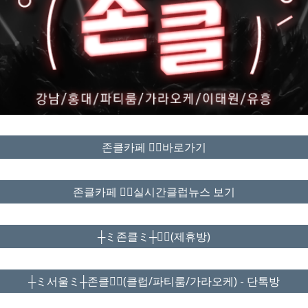
존클카페 ❤️‍🔥바로가기
존클카페 ❤️‍🔥실시간클럽뉴스 보기
┼ミ존클ミ┼❤️‍🔥(제휴방)
┼ミ서울ミ┼존클❤️‍🔥(클럽/파티룸/가라오케) - 단톡방