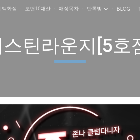
미백화점
모밴10대산
매장목차
단톡방
BLOG
ip to main content
Skip to navigat
저스틴라운지[5호점