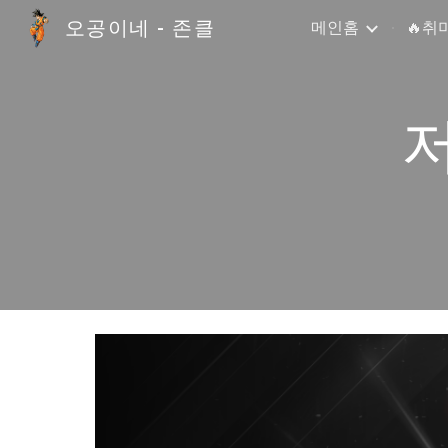
오공이네 - 존클
메인홈
🔥취
Sk