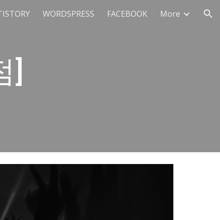
TISTORY
WORDSPRESS
FACEBOOK
More
ion
]