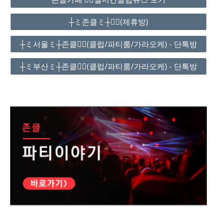
┼ミ존클ミ┼❤️‍🔥(제휴방)
┼ミ서울ミ┼존클❤️‍🔥(클럽/파티룸/가라오케) - 단톡방
┼ミ부산ミ┼존클❤️‍🔥(클럽/파티룸/가라오케) - 단톡방