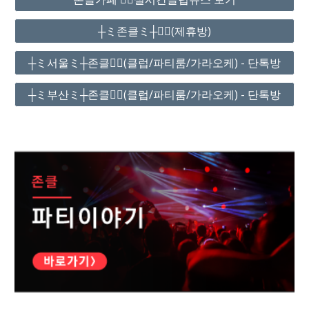
┼ミ존클ミ┼❤️‍🔥(제휴방)
┼ミ서울ミ┼존클❤️‍🔥(클럽/파티룸/가라오케) - 단톡방
┼ミ부산ミ┼존클❤️‍🔥(클럽/파티룸/가라오케) - 단톡방