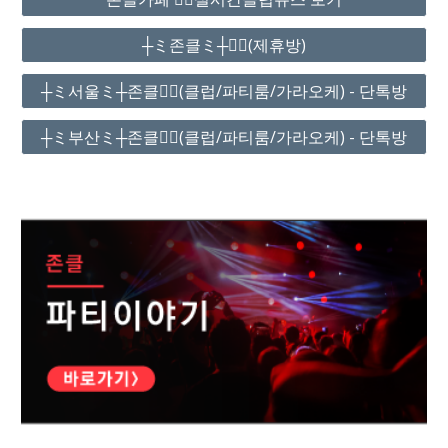
┼ミ존클ミ┼❤️‍🔥(제휴방)
┼ミ서울ミ┼존클❤️‍🔥(클럽/파티룸/가라오케) - 단톡방
┼ミ부산ミ┼존클❤️‍🔥(클럽/파티룸/가라오케) - 단톡방