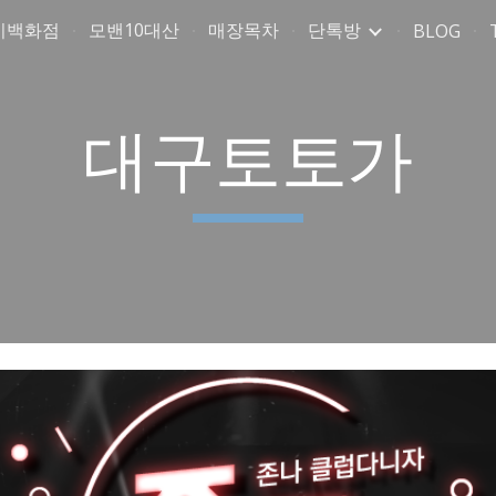
미백화점
모밴10대산
매장목차
단톡방
BLOG
ip to main content
Skip to navigat
대구토토가