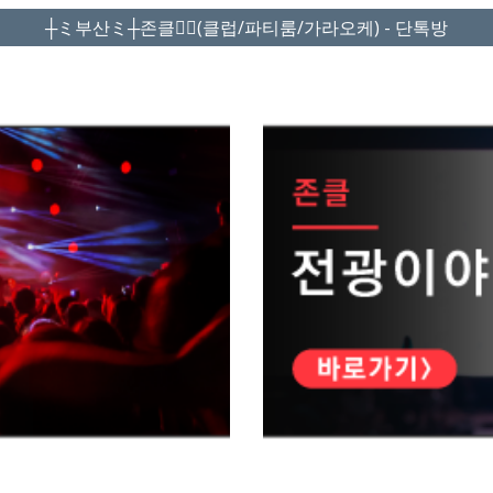
┼ミ부산ミ┼존클❤️‍🔥(클럽/파티룸/가라오케) - 단톡방