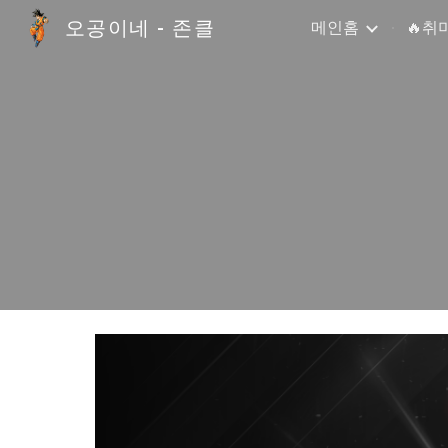
오공이네 - 존클
메인홈
🔥취
Sk