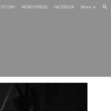
TISTORY
WORDSPRESS
FACEBOOK
More
ion