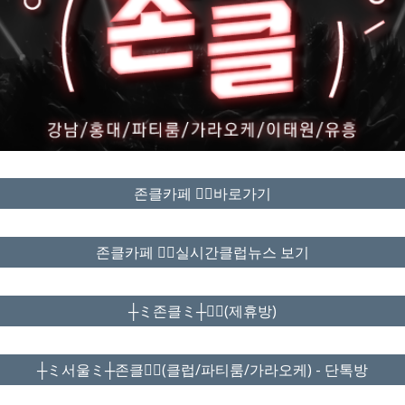
존클카페 ❤️‍🔥바로가기
존클카페 ❤️‍🔥실시간클럽뉴스 보기
┼ミ존클ミ┼❤️‍🔥(제휴방)
┼ミ서울ミ┼존클❤️‍🔥(클럽/파티룸/가라오케) - 단톡방