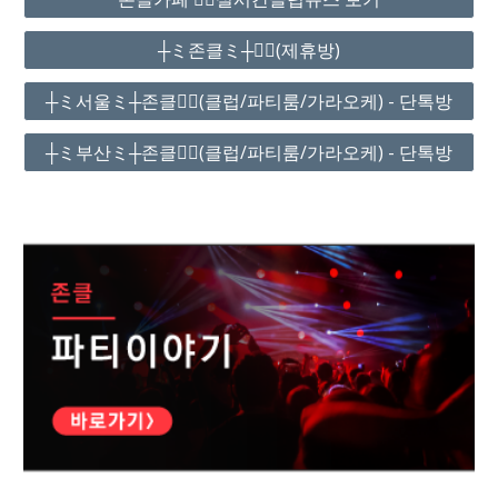
┼ミ존클ミ┼❤️‍🔥(제휴방)
┼ミ서울ミ┼존클❤️‍🔥(클럽/파티룸/가라오케) - 단톡방
┼ミ부산ミ┼존클❤️‍🔥(클럽/파티룸/가라오케) - 단톡방