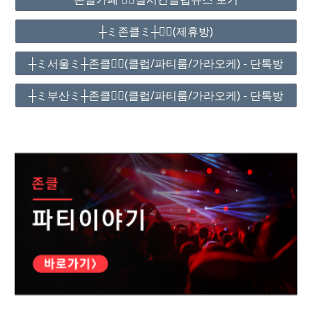
┼ミ존클ミ┼❤️‍🔥(제휴방)
┼ミ서울ミ┼존클❤️‍🔥(클럽/파티룸/가라오케) - 단톡방
┼ミ부산ミ┼존클❤️‍🔥(클럽/파티룸/가라오케) - 단톡방