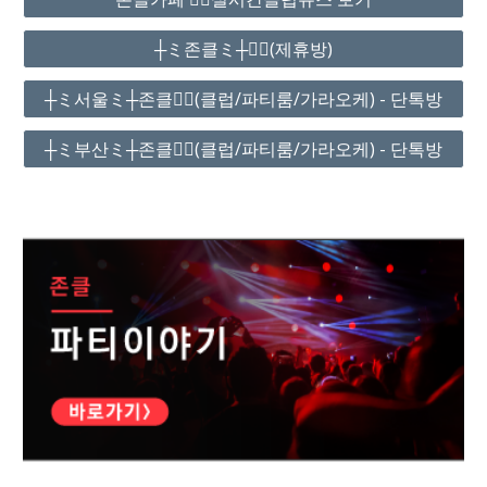
┼ミ존클ミ┼❤️‍🔥(제휴방)
┼ミ서울ミ┼존클❤️‍🔥(클럽/파티룸/가라오케) - 단톡방
┼ミ부산ミ┼존클❤️‍🔥(클럽/파티룸/가라오케) - 단톡방