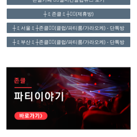
┼ミ존클ミ┼❤️‍🔥(제휴방)
┼ミ서울ミ┼존클❤️‍🔥(클럽/파티룸/가라오케) - 단톡방
┼ミ부산ミ┼존클❤️‍🔥(클럽/파티룸/가라오케) - 단톡방