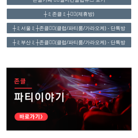
┼ミ존클ミ┼❤️‍🔥(제휴방)
┼ミ서울ミ┼존클❤️‍🔥(클럽/파티룸/가라오케) - 단톡방
┼ミ부산ミ┼존클❤️‍🔥(클럽/파티룸/가라오케) - 단톡방