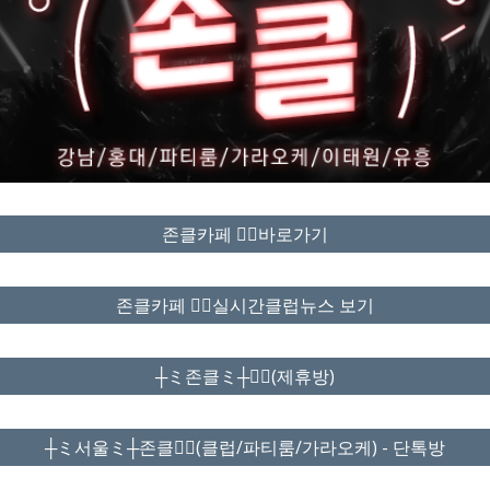
존클카페 ❤️‍🔥바로가기
존클카페 ❤️‍🔥실시간클럽뉴스 보기
┼ミ존클ミ┼❤️‍🔥(제휴방)
┼ミ서울ミ┼존클❤️‍🔥(클럽/파티룸/가라오케) - 단톡방