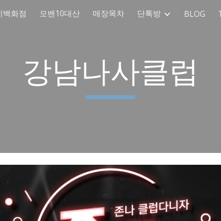
미백화점
모밴10대산
매장목차
단톡방
BLOG
ip to main content
Skip to navigat
강남나사클럽