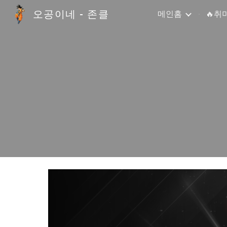
오공이네 - 존클
메인홈
🔥취
Sk