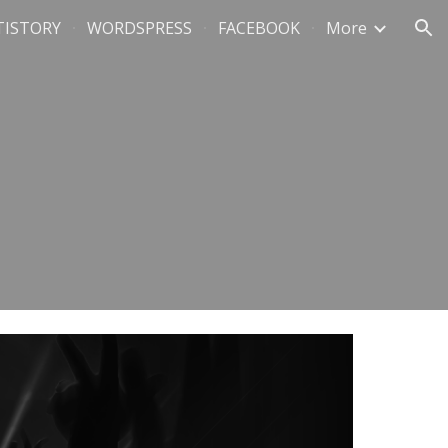
TISTORY
WORDSPRESS
FACEBOOK
More
ion