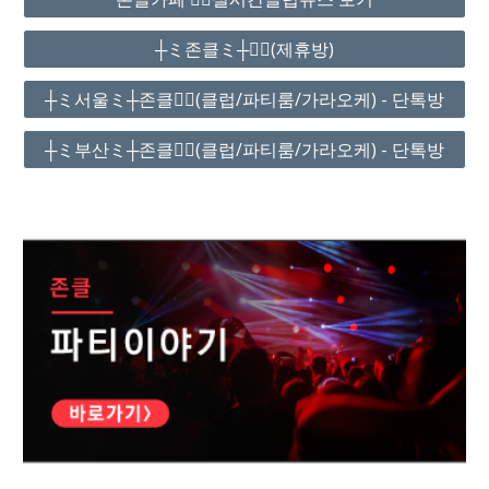
┼ミ존클ミ┼❤️‍🔥(제휴방)
┼ミ서울ミ┼존클❤️‍🔥(클럽/파티룸/가라오케) - 단톡방
┼ミ부산ミ┼존클❤️‍🔥(클럽/파티룸/가라오케) - 단톡방