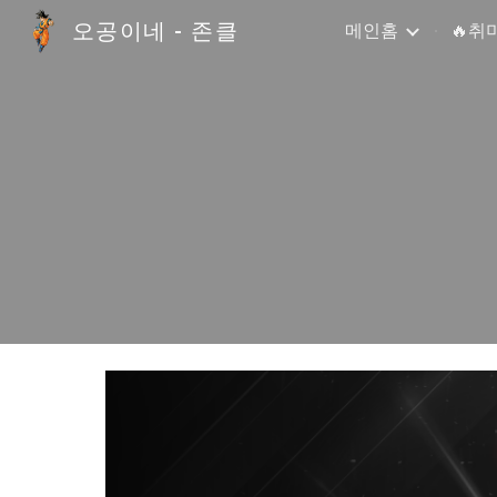
오공이네 - 존클
메인홈
🔥취
Sk