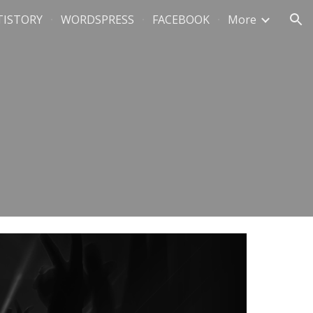
TISTORY
WORDSPRESS
FACEBOOK
More
ion