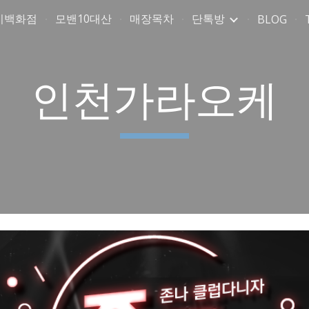
미백화점
모밴10대산
매장목차
단톡방
BLOG
ip to main content
Skip to navigat
인천가라오케