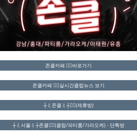
존클카페 ❤️‍🔥바로가기
존클카페 ❤️‍🔥실시간클럽뉴스 보기
┼ミ존클ミ┼❤️‍🔥(제휴방)
┼ミ서울ミ┼존클❤️‍🔥(클럽/파티룸/가라오케) - 단톡방