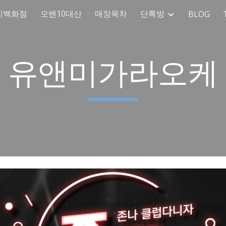
미백화점
모밴10대산
매장목차
단톡방
BLOG
ip to main content
Skip to navigat
유앤미가라오케