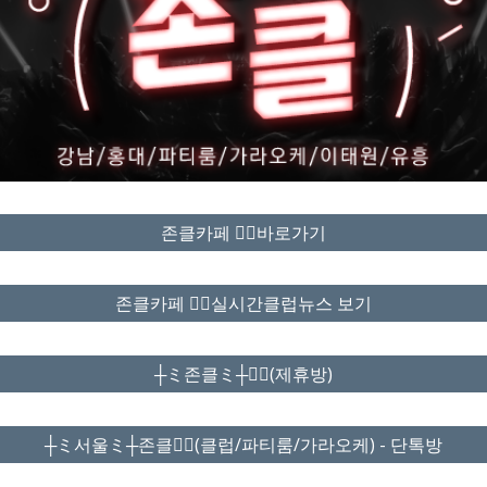
존클카페 ❤️‍🔥바로가기
존클카페 ❤️‍🔥실시간클럽뉴스 보기
┼ミ존클ミ┼❤️‍🔥(제휴방)
┼ミ서울ミ┼존클❤️‍🔥(클럽/파티룸/가라오케) - 단톡방