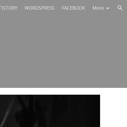
TISTORY
WORDSPRESS
FACEBOOK
More
ion