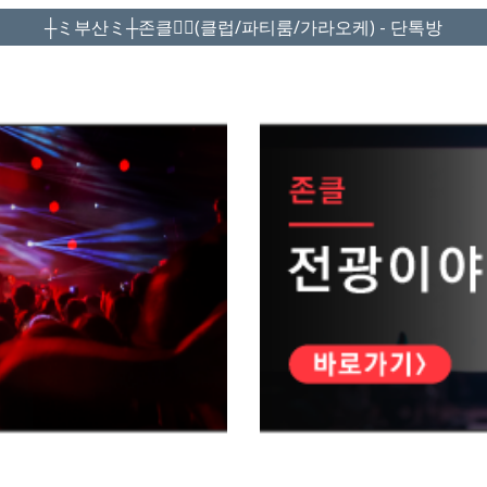
┼ミ부산ミ┼존클❤️‍🔥(클럽/파티룸/가라오케) - 단톡방