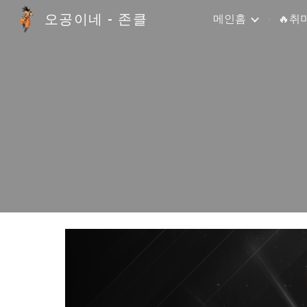
오공이네 - 존클
메인홈
🔥취
Sk