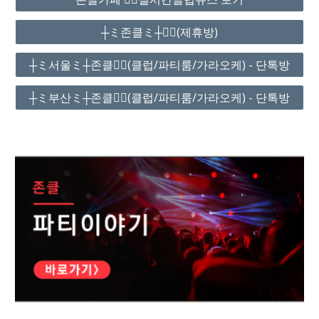
┼ミ존클ミ┼❤️‍🔥(제휴방)
┼ミ서울ミ┼존클❤️‍🔥(클럽/파티룸/가라오케) - 단톡방
┼ミ부산ミ┼존클❤️‍🔥(클럽/파티룸/가라오케) - 단톡방